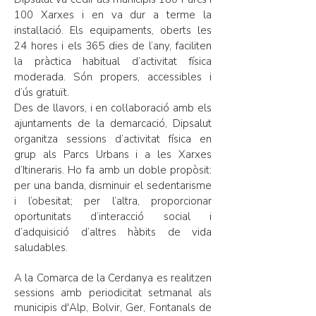
100 Xarxes i en va dur a terme la
instal·lació. Els equipaments, oberts les
24 hores i els 365 dies de l’any, faciliten
la pràctica habitual d’activitat física
moderada. Són propers, accessibles i
d’ús gratuït.
Des de llavors, i en col·laboració amb els
ajuntaments de la demarcació, Dipsalut
organitza sessions d’activitat física en
grup als Parcs Urbans i a les Xarxes
d’Itineraris. Ho fa amb un doble propòsit:
per una banda, disminuir el sedentarisme
i l’obesitat; per l’altra, proporcionar
oportunitats d’interacció social i
d’adquisició d’altres hàbits de vida
saludables.
A la Comarca de la Cerdanya es realitzen
sessions amb periodicitat setmanal als
municipis d'Alp, Bolvir, Ger, Fontanals de